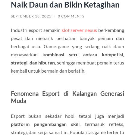
Naik Daun dan Bikin Ketagihan
SEPTEMBER 18, 2025
/
0 COMMENTS
Industri esport semakin
slot server nexus
berkembang
pesat dan menarik perhatian banyak pemain dari
berbagai usia. Game-game yang sedang naik daun
menawarkan
kombinasi seru antara kompetisi,
strategi, dan hiburan
, sehingga membuat pemain terus
kembali untuk bermain dan berlatih.
Fenomena Esport di Kalangan Generasi
Muda
Esport bukan sekadar hobi, tetapi juga menjadi
platform pengembangan skill
, termasuk refleks,
strategi, dan kerja sama tim. Popularitas game tertentu