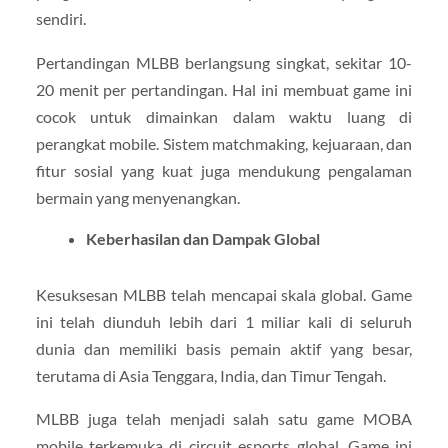
sendiri.
Pertandingan MLBB berlangsung singkat, sekitar 10-
20 menit per pertandingan. Hal ini membuat game ini
cocok untuk dimainkan dalam waktu luang di
perangkat mobile. Sistem matchmaking, kejuaraan, dan
fitur sosial yang kuat juga mendukung pengalaman
bermain yang menyenangkan.
Keberhasilan dan Dampak Global
Kesuksesan MLBB telah mencapai skala global. Game
ini telah diunduh lebih dari 1 miliar kali di seluruh
dunia dan memiliki basis pemain aktif yang besar,
terutama di Asia Tenggara, India, dan Timur Tengah.
MLBB juga telah menjadi salah satu game MOBA
mobile terkemuka di circuit esports global. Game ini