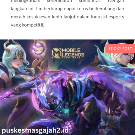
meningkatkan keterlibatan komunitas. Dengan
langkah ini, tim berharap dapat terus berkembang dan
meraih kesuksesan lebih lanjut dalam industri esports
yang kompetitif.
STICKY POST