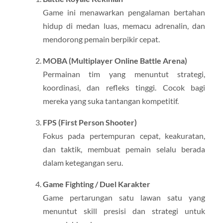
Game ini menawarkan pengalaman bertahan
hidup di medan luas, memacu adrenalin, dan
mendorong pemain berpikir cepat.
MOBA (Multiplayer Online Battle Arena)
Permainan tim yang menuntut strategi,
koordinasi, dan refleks tinggi. Cocok bagi
mereka yang suka tantangan kompetitif.
FPS (First Person Shooter)
Fokus pada pertempuran cepat, keakuratan,
dan taktik, membuat pemain selalu berada
dalam ketegangan seru.
Game Fighting / Duel Karakter
Game pertarungan satu lawan satu yang
menuntut skill presisi dan strategi untuk