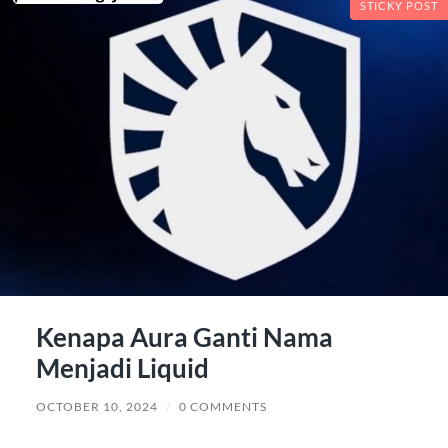
STICKY POST
Kenapa Aura Ganti Nama
Menjadi Liquid
OCTOBER 10, 2024
/
0 COMMENTS