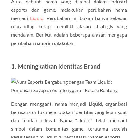
Aura, sebuah nama yang dikenal dalam industri
esports dan game, melakukan perubahan nama
menjadi
Liquid
. Perubahan ini bukan hanya sekedar
rebranding, tetapi memiliki alasan strategis yang
mendalam. Berikut adalah beberapa alasan mengapa
perubahan nama ini dilakukan.
1. Meningkatkan Identitas Brand
Dengan mengganti nama menjadi Liquid, organisasi
berusaha untuk menciptakan identitas yang lebih kuat
dan mudah diingat. Nama “Liquid” telah menjadi
simbol dalam komunitas game, terutama setelah
kesuksesan tim Liquid di berbagai turnamen esports.