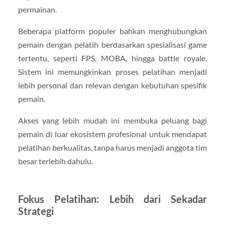
permainan.
Beberapa platform populer bahkan menghubungkan
pemain dengan pelatih berdasarkan spesialisasi game
tertentu, seperti FPS, MOBA, hingga battle royale.
Sistem ini memungkinkan proses pelatihan menjadi
lebih personal dan relevan dengan kebutuhan spesifik
pemain.
Akses yang lebih mudah ini membuka peluang bagi
pemain di luar ekosistem profesional untuk mendapat
pelatihan berkualitas, tanpa harus menjadi anggota tim
besar terlebih dahulu.
Fokus Pelatihan: Lebih dari Sekadar
Strategi