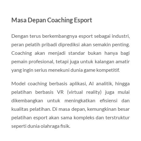
Masa Depan Coaching Esport
Dengan terus berkembangnya esport sebagai industri,
peran pelatih pribadi diprediksi akan semakin penting.
Coaching akan menjadi standar bukan hanya bagi
pemain profesional, tetapi juga untuk kalangan amatir
yang ingin serius menekuni dunia game kompetitif.
Model coaching berbasis aplikasi, AI analitik, hingga
pelatihan berbasis VR (virtual reality) juga mulai
dikembangkan untuk meningkatkan efisiensi dan
kualitas pelatihan. Di masa depan, kemungkinan besar
pelatihan esport akan sama kompleks dan terstruktur
seperti dunia olahraga fisik.