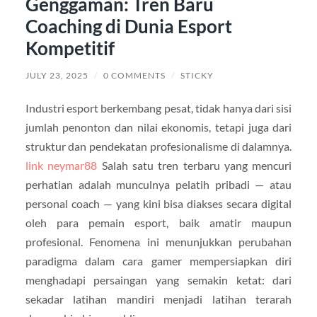
Genggaman: Tren Baru
Coaching di Dunia Esport
Kompetitif
JULY 23, 2025
/
0 COMMENTS
/
STICKY
Industri esport berkembang pesat, tidak hanya dari sisi
jumlah penonton dan nilai ekonomis, tetapi juga dari
struktur dan pendekatan profesionalisme di dalamnya.
link neymar88
Salah satu tren terbaru yang mencuri
perhatian adalah munculnya pelatih pribadi — atau
personal coach — yang kini bisa diakses secara digital
oleh para pemain esport, baik amatir maupun
profesional. Fenomena ini menunjukkan perubahan
paradigma dalam cara gamer mempersiapkan diri
menghadapi persaingan yang semakin ketat: dari
sekadar latihan mandiri menjadi latihan terarah