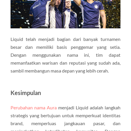
Liquid telah menjadi bagian dari banyak turnamen
besar dan memiliki basis penggemar yang setia.
Dengan menggunakan nama ini, tim dapat
memanfaatkan warisan dan reputasi yang sudah ada,
sambil membangun masa depan yang lebih cerah.
Kesimpulan
Perubahan nama Aura
menjadi Liquid adalah langkah
strategis yang bertujuan untuk memperkuat identitas
brand, memperluas jangkauan pasar, dan