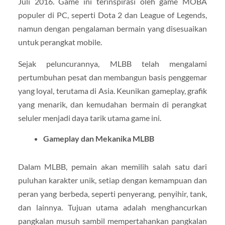
Juli 2016. Game ini terinspirasi oleh game MOBA
populer di PC, seperti Dota 2 dan League of Legends,
namun dengan pengalaman bermain yang disesuaikan
untuk perangkat mobile.
Sejak peluncurannya, MLBB telah mengalami
pertumbuhan pesat dan membangun basis penggemar
yang loyal, terutama di Asia. Keunikan gameplay, grafik
yang menarik, dan kemudahan bermain di perangkat
seluler menjadi daya tarik utama game ini.
Gameplay dan Mekanika MLBB
Dalam MLBB, pemain akan memilih salah satu dari
puluhan karakter unik, setiap dengan kemampuan dan
peran yang berbeda, seperti penyerang, penyihir, tank,
dan lainnya. Tujuan utama adalah menghancurkan
pangkalan musuh sambil mempertahankan pangkalan