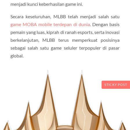
menjadi kunci keberhasilan game ini.
Secara keseluruhan, MLBB telah menjadi salah satu
game MOBA mobile terdepan di dunia
. Dengan basis
pemain yang luas, kiprah di ranah esports, serta inovasi
berkelanjutan, MLBB terus memperkuat posisinya
sebagai salah satu game seluler terpopuler di pasar
global.
STICKY POST