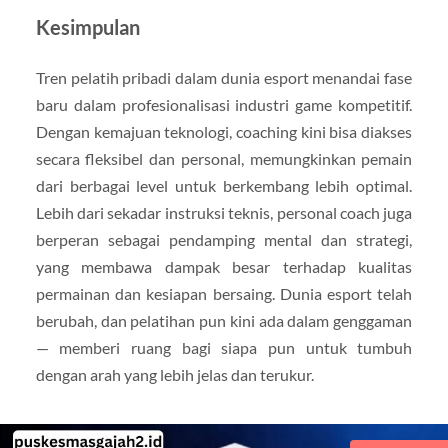
Kesimpulan
Tren pelatih pribadi dalam dunia esport menandai fase
baru dalam profesionalisasi industri game kompetitif.
Dengan kemajuan teknologi, coaching kini bisa diakses
secara fleksibel dan personal, memungkinkan pemain
dari berbagai level untuk berkembang lebih optimal.
Lebih dari sekadar instruksi teknis, personal coach juga
berperan sebagai pendamping mental dan strategi,
yang membawa dampak besar terhadap kualitas
permainan dan kesiapan bersaing. Dunia esport telah
berubah, dan pelatihan pun kini ada dalam genggaman
— memberi ruang bagi siapa pun untuk tumbuh
dengan arah yang lebih jelas dan terukur.