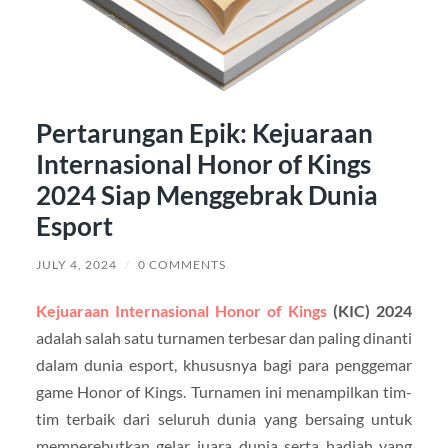
Pertarungan Epik: Kejuaraan
Internasional Honor of Kings
2024 Siap Menggebrak Dunia
Esport
JULY 4, 2024
/
0 COMMENTS
Kejuaraan Internasional Honor of Kings
(KIC) 2024
adalah salah satu turnamen terbesar dan paling dinanti
dalam dunia esport, khususnya bagi para penggemar
game Honor of Kings. Turnamen ini menampilkan tim-
tim terbaik dari seluruh dunia yang bersaing untuk
memperebutkan gelar juara dunia serta hadiah yang