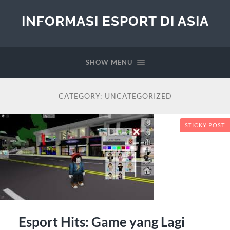
INFORMASI ESPORT DI ASIA
SHOW MENU
CATEGORY:
UNCATEGORIZED
STICKY POST
Esport Hits: Game yang Lagi