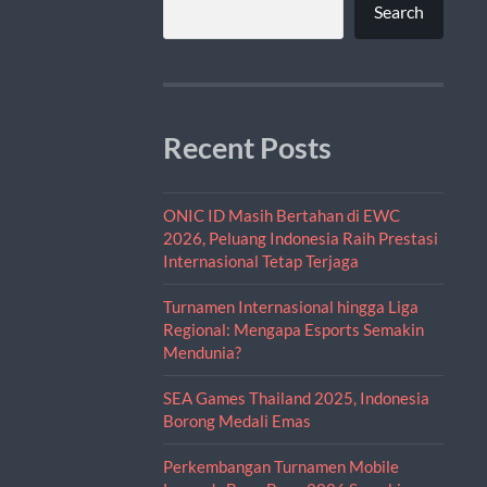
Search
Recent Posts
ONIC ID Masih Bertahan di EWC
2026, Peluang Indonesia Raih Prestasi
Internasional Tetap Terjaga
Turnamen Internasional hingga Liga
Regional: Mengapa Esports Semakin
Mendunia?
SEA Games Thailand 2025, Indonesia
Borong Medali Emas
Perkembangan Turnamen Mobile