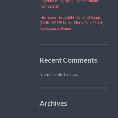
Legends Bang Bang 2026 Semakin
Kompetitif
Informasi Terupdate Honor of Kings
(HOK) 2025: Meta, Hero, Skin, Patch,
dan Esports Dunia
Recent Comments
No comments to show.
Archives