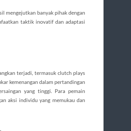
asil mengejutkan banyak pihak dengan
aatkan taktik inovatif dan adaptasi
gkan terjadi, termasuk clutch plays
tukar kemenangan dalam pertandingan
rsaingan yang tinggi. Para pemain
ngan aksi individu yang memukau dan