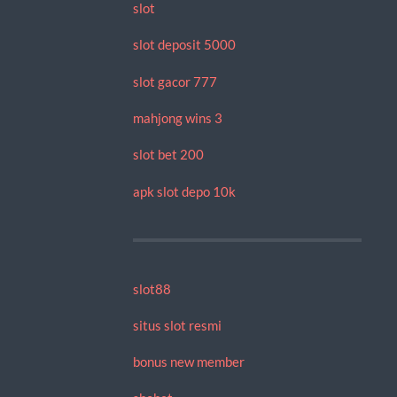
slot
slot deposit 5000
slot gacor 777
mahjong wins 3
slot bet 200
apk slot depo 10k
slot88
situs slot resmi
bonus new member