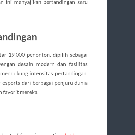
n ini menyajikan pertandingan seru
andingan
tar 19.000 penonton, dipilih sebagai
ngan desain modern dan fasilitas
 mendukung intensitas pertandingan.
 esports dari berbagai penjuru dunia
 favorit mereka.