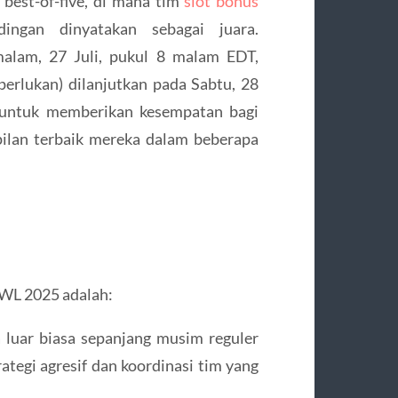
est-of-five, di mana tim
slot bonus
ngan dinyatakan sebagai juara.
alam, 27 Juli, pukul 8 malam EDT,
perlukan) dilanjutkan pada Sabtu, 28
g untuk memberikan kesempatan bagi
ilan terbaik mereka dalam beberapa
OWL 2025 adalah:
 luar biasa sepanjang musim reguler
ategi agresif dan koordinasi tim yang