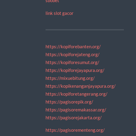
sbobet
link slot gacor
https://kopiforebanten.org/
https://kopiforejateng.org/
https://kopiforesumut.org/
https://kopiforejayapura.org/
https://mixuebitung.org/
https://kopikenanganjayapura.org/
https://kopiforetangerang.org/
https://pagisorepik.org/
https://pagisoremakassar.org/
https://pagisorejakarta.org/
https://pagisorementeng.org/