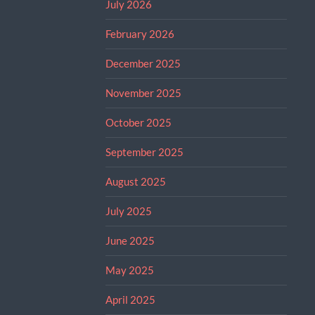
July 2026
February 2026
December 2025
November 2025
October 2025
September 2025
August 2025
July 2025
June 2025
May 2025
April 2025