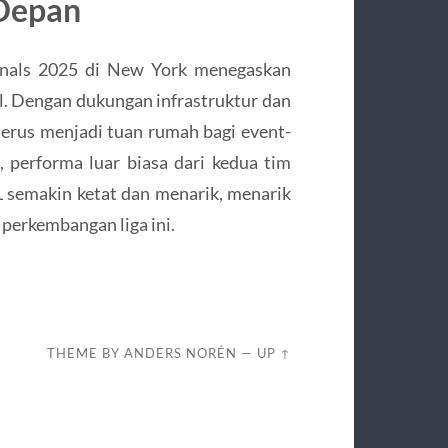
Depan
inals 2025 di New York menegaskan
al. Dengan dukungan infrastruktur dan
erus menjadi tuan rumah bagi event-
, performa luar biasa dari kedua tim
semakin ketat dan menarik, menarik
perkembangan liga ini.
THEME BY
ANDERS NORÉN
—
UP ↑