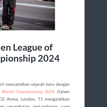
en League of
pionship 2024
il mencatatkan sejarah baru dengan
s World Championship 2024
. Dalam
e O2 Arena, London, T1 mengalahkan
lam serangkaian pertandingan yang