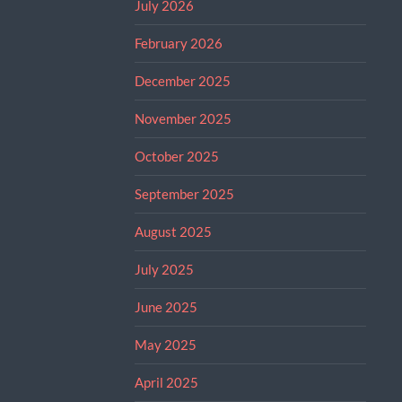
July 2026
February 2026
December 2025
November 2025
October 2025
September 2025
August 2025
July 2025
June 2025
May 2025
April 2025