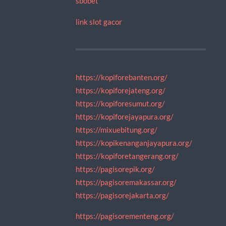
sbobet
link slot gacor
https://kopiforebanten.org/
https://kopiforejateng.org/
https://kopiforesumut.org/
https://kopiforejayapura.org/
https://mixuebitung.org/
https://kopikenanganjayapura.org/
https://kopiforetangerang.org/
https://pagisorepik.org/
https://pagisoremakassar.org/
https://pagisorejakarta.org/
https://pagisorementeng.org/