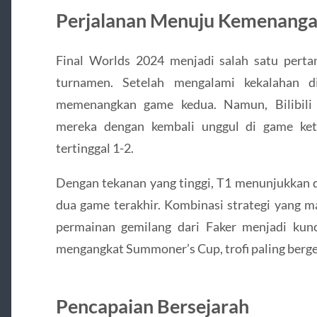
Perjalanan Menuju Kemenang
Final Worlds 2024 menjadi salah satu pertan
turnamen. Setelah mengalami kekalahan 
memenangkan game kedua. Namun, Bilibili
mereka dengan kembali unggul di game ket
tertinggal 1-2.
Dengan tekanan yang tinggi, T1 menunjukkan d
dua game terakhir. Kombinasi strategi yang ma
permainan gemilang dari Faker menjadi kun
mengangkat Summoner’s Cup, trofi paling bergen
Pencapaian Bersejarah