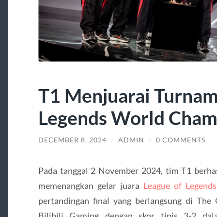
T1 Menjuarai Turnam
Legends World Cham
DECEMBER 8, 2024
/
ADMIN
/
0 COMMENTS
Pada tanggal 2 November 2024, tim T1 berhas
memenangkan gelar juara
League of Legend
pertandingan final yang berlangsung di Th
Bilibili Gaming dengan skor tipis 3-2 da