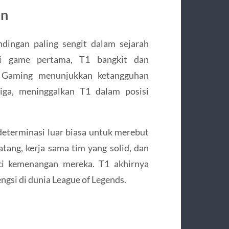
an
dingan paling sengit dalam sejarah
di game pertama, T1 bangkit dan
 Gaming menunjukkan ketangguhan
iga, meninggalkan T1 dalam posisi
eterminasi luar biasa untuk merebut
tang, kerja sama tim yang solid, dan
ci kemenangan mereka. T1 akhirnya
gsi di dunia League of Legends.