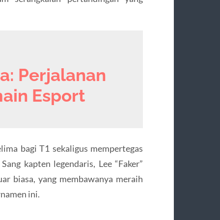
a: Perjalanan
ain Esport
elima bagi T1 sekaligus mempertegas
Sang kapten legendaris, Lee “Faker”
luar biasa, yang membawanya meraih
namen ini.