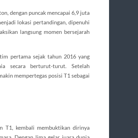
on, dengan puncak mencapai 6,9 juta
enjadi lokasi pertandingan, dipenuhi
yaksikan langsung momen bersejarah
 tim pertama sejak tahun 2016 yang
a secara berturut-turut. Setelah
makin mempertegas posisi T1 sebagai
on T1, kembali membuktikan dirinya
masa. Dengan lima gelar juara dunia