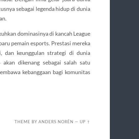
snya sebagai legenda hidup di dunia
an.
kuhkan dominasinya di kancah League
 baru pemain esports. Prestasi mereka
i, dan keunggulan strategi di dunia
4 akan dikenang sebagai salah satu
 membawa kebanggaan bagi komunitas
THEME BY
ANDERS NORÉN
—
UP ↑