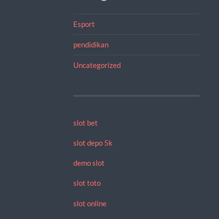
Esport
pendidikan
Uncategorized
slot bet
slot depo 5k
demo slot
slot toto
slot online