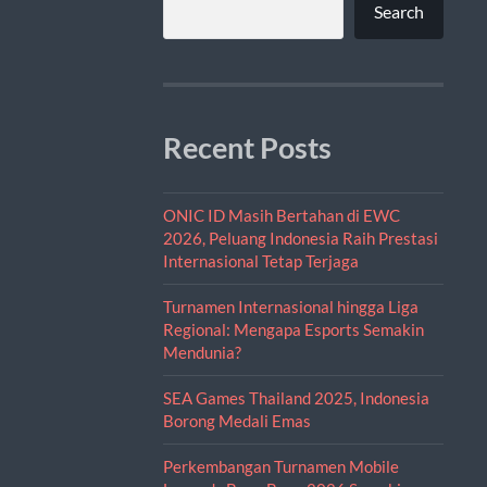
Search
Recent Posts
ONIC ID Masih Bertahan di EWC
2026, Peluang Indonesia Raih Prestasi
Internasional Tetap Terjaga
Turnamen Internasional hingga Liga
Regional: Mengapa Esports Semakin
Mendunia?
SEA Games Thailand 2025, Indonesia
Borong Medali Emas
Perkembangan Turnamen Mobile