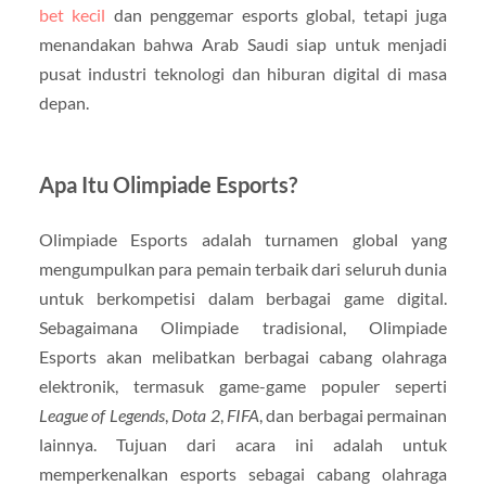
bet kecil
dan penggemar esports global, tetapi juga
menandakan bahwa Arab Saudi siap untuk menjadi
pusat industri teknologi dan hiburan digital di masa
depan.
Apa Itu Olimpiade Esports?
Olimpiade Esports adalah turnamen global yang
mengumpulkan para pemain terbaik dari seluruh dunia
untuk berkompetisi dalam berbagai game digital.
Sebagaimana Olimpiade tradisional, Olimpiade
Esports akan melibatkan berbagai cabang olahraga
elektronik, termasuk game-game populer seperti
League of Legends
,
Dota 2
,
FIFA
, dan berbagai permainan
lainnya. Tujuan dari acara ini adalah untuk
memperkenalkan esports sebagai cabang olahraga