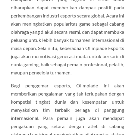
diharapkan dapat memberikan dampak positif pada
perkembangan industri esports secara global. Acara ini
akan meningkatkan popularitas game sebagai cabang
olahraga yang diakui secara resmi, dan dapat membuka
peluang untuk lebih banyak turnamen internasional di
masa depan. Selain itu, keberadaan Olimpiade Esports
juga akan memotivasi generasi muda untuk berkarir di
dunia gaming, baik sebagai pemain profesional, pelatih,
maupun pengelola turnamen.
Bagi penggemar esports, Olimpiade ini akan
memberikan pengalaman yang tak terlupakan dengan
kompetisi tingkat dunia dan kesempatan untuk
menyaksikan tim terbaik berlaga di panggung
internasional. Para pemain juga akan mendapat
pengakuan yang setara dengan atlet di cabang
olahraga tradisional, meningkatkan nilai prestasi dalam