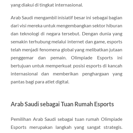
yang diakui di tingkat internasional.
Arab Saudi mengambil inisiatif besar ini sebagai bagian
dari visi mereka untuk mengembangkan sektor hiburan
dan teknologi di negara tersebut. Dengan dunia yang
semakin terhubung melalui internet dan game, esports
telah menjadi fenomena global yang melibatkan jutaan
penggemar dan pemain. Olimpiade Esports ini
bertujuan untuk memperkuat posisi esports di kancah
internasional dan memberikan penghargaan yang
pantas bagi para atlet digital.
Arab Saudi sebagai Tuan Rumah Esports
Pemilihan Arab Saudi sebagai tuan rumah Olimpiade
Esports merupakan langkah yang sangat strategis.