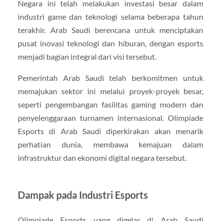
Negara ini telah melakukan investasi besar dalam
industri game dan teknologi selama beberapa tahun
terakhir. Arab Saudi berencana untuk menciptakan
pusat inovasi teknologi dan hiburan, dengan esports
menjadi bagian integral dari visi tersebut.
Pemerintah Arab Saudi telah berkomitmen untuk
memajukan sektor ini melalui proyek-proyek besar,
seperti pengembangan fasilitas gaming modern dan
penyelenggaraan turnamen internasional. Olimpiade
Esports di Arab Saudi diperkirakan akan menarik
perhatian dunia, membawa kemajuan dalam
infrastruktur dan ekonomi digital negara tersebut.
Dampak pada Industri Esports
Olimpiade Esports yang digelar di Arab Saudi