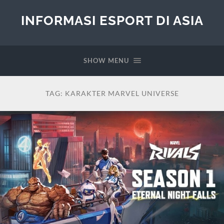
INFORMASI ESPORT DI ASIA
SHOW MENU
TAG:
KARAKTER MARVEL UNIVERSE