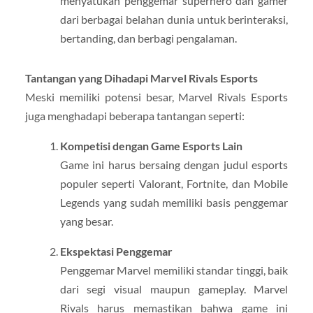
menyatukan penggemar superhero dan gamer
dari berbagai belahan dunia untuk berinteraksi,
bertanding, dan berbagi pengalaman.
Tantangan yang Dihadapi Marvel Rivals Esports
Meski memiliki potensi besar, Marvel Rivals Esports
juga menghadapi beberapa tantangan seperti:
Kompetisi dengan Game Esports Lain
Game ini harus bersaing dengan judul esports
populer seperti Valorant, Fortnite, dan Mobile
Legends yang sudah memiliki basis penggemar
yang besar.
Ekspektasi Penggemar
Penggemar Marvel memiliki standar tinggi, baik
dari segi visual maupun gameplay. Marvel
Rivals harus memastikan bahwa game ini