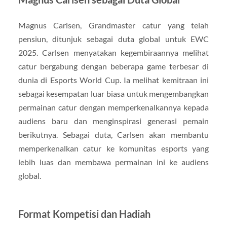
Magnus Carlsen, Grandmaster catur yang telah
pensiun, ditunjuk sebagai duta global untuk EWC
2025. Carlsen menyatakan kegembiraannya melihat
catur bergabung dengan beberapa game terbesar di
dunia di Esports World Cup. Ia melihat kemitraan ini
sebagai kesempatan luar biasa untuk mengembangkan
permainan catur dengan memperkenalkannya kepada
audiens baru dan menginspirasi generasi pemain
berikutnya. Sebagai duta, Carlsen akan membantu
memperkenalkan catur ke komunitas esports yang
lebih luas dan membawa permainan ini ke audiens
global.
Format Kompetisi dan Hadiah