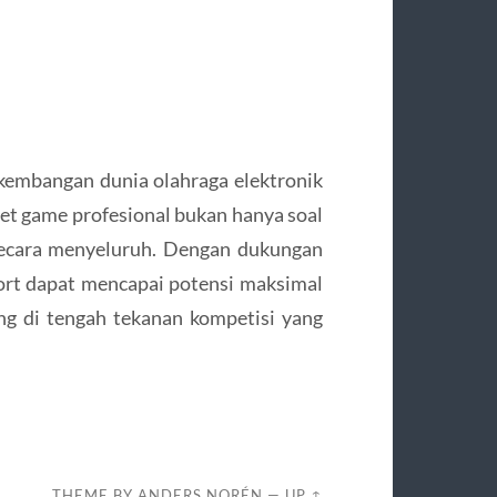
rkembangan dunia olahraga elektronik
let game profesional bukan hanya soal
 secara menyeluruh. Dengan dukungan
port dapat mencapai potensi maksimal
ng di tengah tekanan kompetisi yang
THEME BY
ANDERS NORÉN
—
UP ↑