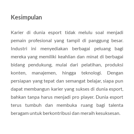
Kesimpulan
Karier di dunia esport tidak melulu soal menjadi
pemain profesional yang tampil di panggung besar.
Industri ini menyediakan berbagai peluang bagi
mereka yang memiliki keahlian dan minat di berbagai
bidang pendukung, mulai dari pelatihan, produksi
konten, manajemen, hingga teknologi. Dengan
persiapan yang tepat dan semangat belajar, siapa pun
dapat membangun karier yang sukses di dunia esport,
bahkan tanpa harus menjadi pro player. Dunia esport
terus tumbuh dan membuka ruang bagi talenta
beragam untuk berkontribusi dan meraih kesuksesan.