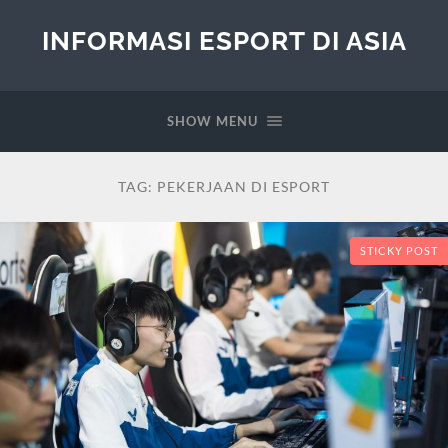
INFORMASI ESPORT DI ASIA
SHOW MENU
TAG:
PEKERJAAN DI ESPORT
STICKY POST