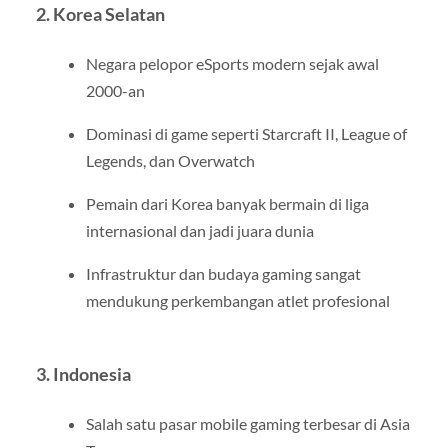
2.
Korea Selatan
Negara pelopor eSports modern sejak awal
2000-an
Dominasi di game seperti Starcraft II, League of
Legends, dan Overwatch
Pemain dari Korea banyak bermain di liga
internasional dan jadi juara dunia
Infrastruktur dan budaya gaming sangat
mendukung perkembangan atlet profesional
3.
Indonesia
Salah satu pasar mobile gaming terbesar di Asia