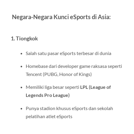
Negara-Negara Kunci eSports di Asia:
1.
Tiongkok
Salah satu pasar eSports terbesar di dunia
Homebase dari developer game raksasa seperti
Tencent (PUBG, Honor of Kings)
Memiliki liga besar seperti
LPL (League of
Legends Pro League)
Punya stadion khusus eSports dan sekolah
pelatihan atlet eSports