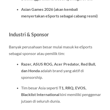
Asian Games 2026 (akan kembali
menyertakan eSports sebagai cabang resmi)
Industri & Sponsor
Banyak perusahaan besar mulai masuk ke eSports
sebagai sponsor atau pemilik tim:
Razer, ASUS ROG, Acer Predator, Red Bull,
dan Honda
adalah brand yang aktif di
sponsorship.
Tim besar Asia seperti
T1, RRQ, EVOS,
Blacklist International
kini memiliki penggemar
jutaan di seluruh dunia.