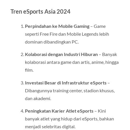
Tren eSports Asia 2024
Perpindahan ke Mobile Gaming
– Game
seperti Free Fire dan Mobile Legends lebih
dominan dibandingkan PC.
Kolaborasi dengan Industri Hiburan
– Banyak
kolaborasi antara game dan artis, anime, hingga
film.
Investasi Besar di Infrastruktur eSports
–
Dibangunnya training center, stadion khusus,
dan akademi.
Peningkatan Karier Atlet eSports
– Kini
banyak atlet yang hidup dari eSports, bahkan
menjadi selebritas digital.