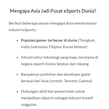
Mengapa Asia Jadi Pusat eSports Dunia?
Berikut beberapa alasan mengapa Asia mendominasi
industri eSports:
Populasi gamer terbesar di dunia
(Tiongkok,
India, Indonesia, Filipina, Korea Selatan)
Infrastruktur teknologi yang maju, terutama di
negara seperti Korea Selatan dan Jepang
Banyaknya publisher dan developer game
berasal dari Asia (contoh: Tencent, Garena)
Dukungan aktif dari pemerintah untuk
menjadikan eSports sebagai industri kreatif
unggulan