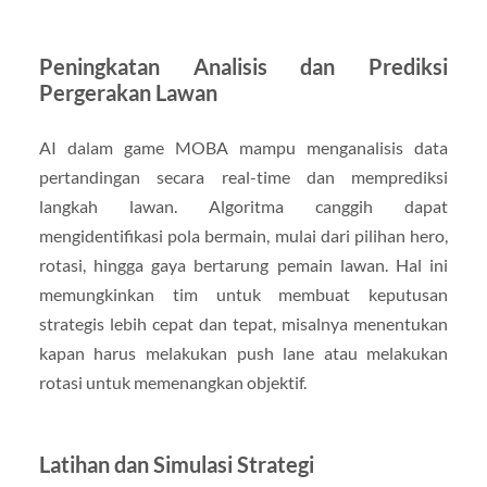
Peningkatan Analisis dan Prediksi
Pergerakan Lawan
AI dalam game MOBA mampu menganalisis data
pertandingan secara real-time dan memprediksi
langkah lawan. Algoritma canggih dapat
mengidentifikasi pola bermain, mulai dari pilihan hero,
rotasi, hingga gaya bertarung pemain lawan. Hal ini
memungkinkan tim untuk membuat keputusan
strategis lebih cepat dan tepat, misalnya menentukan
kapan harus melakukan push lane atau melakukan
rotasi untuk memenangkan objektif.
Latihan dan Simulasi Strategi