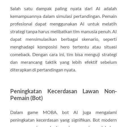
Salah satu dampak paling nyata dari AI adalah
kemampuannya dalam simulasi pertandingan. Pemain
profesional dapat menggunakan AI untuk melatih
strategi tanpa harus melibatkan tim manusia penuh. AI
dapat mensimulasikan berbagai skenario, seperti
menghadapi komposisi hero tertentu atau situasi
comeback. Dengan cara ini, tim bisa menguji strategi
dan merancang taktik yang lebih efektif sebelum
diterapkan di pertandingan nyata.
Peningkatan Kecerdasan Lawan Non-
Pemain (Bot)
Dalam game MOBA, bot AI juga mengalami
peningkatan kecerdasan yang signifikan. Bot modern