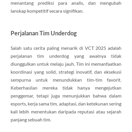
menantang prediksi para analis, dan mengubah
lanskap kompetitif secara signifikan.
Perjalanan Tim Underdog
Salah satu cerita paling menarik di VCT 2025 adalah
perjalanan tim underdog yang awalnya tidak
diunggulkan untuk melaju jauh. Tim ini memanfaatkan
koordinasi yang solid, strategi inovatif, dan eksekusi
sempurna untuk menundukkan tim-tim favorit.
Keberhasilan mereka tidak hanya mengejutkan
penggemar, tetapi juga menunjukkan bahwa dalam
esports, kerja sama tim, adaptasi, dan ketekunan sering
kali lebih menentukan daripada reputasi atau sejarah
panjang sebuah tim.