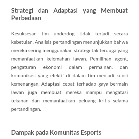
Strategi dan Adaptasi yang Membuat
Perbedaan
Kesuksesan tim underdog tidak terjadi secara
kebetulan. Analisis pertandingan menunjukkan bahwa
mereka sering menggunakan strategi tak terduga yang
memanfaatkan kelemahan lawan. Pemilihan agent,
pengaturan ekonomi dalam permainan, dan
komunikasi yang efektif di dalam tim menjadi kunci
kemenangan. Adaptasi cepat terhadap gaya bermain
lawan juga membuat mereka mampu mengatasi
tekanan dan memanfaatkan peluang kritis selama
pertandingan.
Dampak pada Komunitas Esports