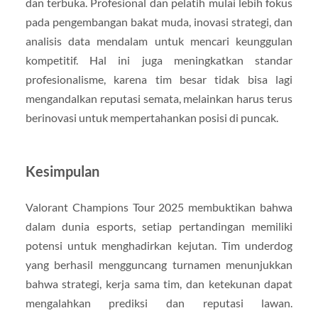
dan terbuka. Profesional dan pelatih mulai lebih fokus
pada pengembangan bakat muda, inovasi strategi, dan
analisis data mendalam untuk mencari keunggulan
kompetitif. Hal ini juga meningkatkan standar
profesionalisme, karena tim besar tidak bisa lagi
mengandalkan reputasi semata, melainkan harus terus
berinovasi untuk mempertahankan posisi di puncak.
Kesimpulan
Valorant Champions Tour 2025 membuktikan bahwa
dalam dunia esports, setiap pertandingan memiliki
potensi untuk menghadirkan kejutan. Tim underdog
yang berhasil mengguncang turnamen menunjukkan
bahwa strategi, kerja sama tim, dan ketekunan dapat
mengalahkan prediksi dan reputasi lawan.