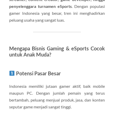
penyelenggara turnamen eSports
. Dengan populasi
gamer Indonesia yang besar, tren ini menghadirkan
peluang usaha yang sangat luas.
Mengapa Bisnis Gaming & eSports Cocok
untuk Anak Muda?
Potensi Pasar Besar
Indonesia memiliki jutaan gamer aktif, baik mobile
maupun PC. Dengan jumlah pemain yang terus
bertambah, peluang menjual produk, jasa, dan konten
seputar game menjadi sangat tinggi.