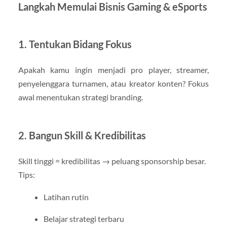
Langkah Memulai Bisnis Gaming & eSports
1. Tentukan Bidang Fokus
Apakah kamu ingin menjadi pro player, streamer,
penyelenggara turnamen, atau kreator konten? Fokus
awal menentukan strategi branding.
2. Bangun Skill & Kredibilitas
Skill tinggi = kredibilitas → peluang sponsorship besar.
Tips:
Latihan rutin
Belajar strategi terbaru