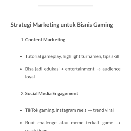
Strategi Marketing untuk Bisnis Gaming
Content Marketing
Tutorial gameplay, highlight turnamen, tips skill
Bisa jadi edukasi + entertainment → audience
loyal
Social Media Engagement
TikTok gaming, Instagram reels → trend viral
Buat challenge atau meme terkait game →
reach tinggi