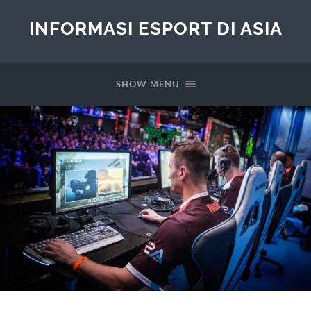
INFORMASI ESPORT DI ASIA
SHOW MENU