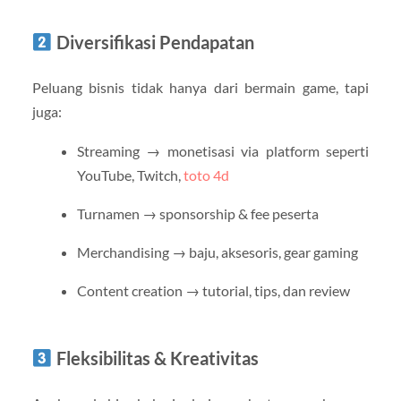
Diversifikasi Pendapatan
Peluang bisnis tidak hanya dari bermain game, tapi
juga:
Streaming → monetisasi via platform seperti
YouTube, Twitch,
toto 4d
Turnamen → sponsorship & fee peserta
Merchandising → baju, aksesoris, gear gaming
Content creation → tutorial, tips, dan review
Fleksibilitas & Kreativitas