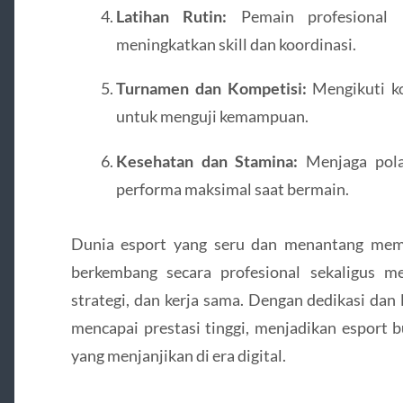
Latihan Rutin:
Pemain profesional m
meningkatkan skill dan koordinasi.
Turnamen dan Kompetisi:
Mengikuti ko
untuk menguji kemampuan.
Kesehatan dan Stamina:
Menjaga pola
performa maksimal saat bermain.
Dunia esport yang seru dan menantang mem
berkembang secara profesional sekaligus m
strategi, dan kerja sama. Dengan dedikasi dan
mencapai prestasi tinggi, menjadikan esport b
yang menjanjikan di era digital.