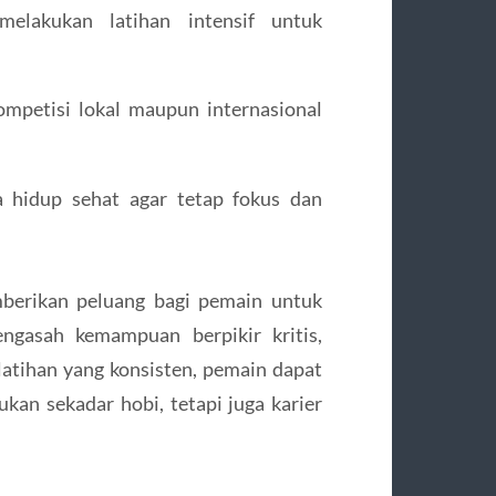
elakukan latihan intensif untuk
mpetisi lokal maupun internasional
 hidup sehat agar tetap fokus dan
berikan peluang bagi pemain untuk
engasah kemampuan berpikir kritis,
 latihan yang konsisten, pemain dapat
ukan sekadar hobi, tetapi juga karier