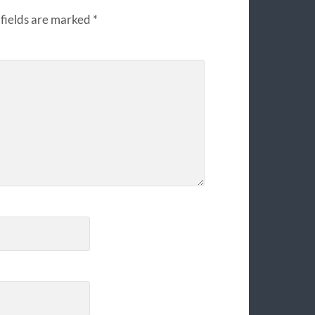
fields are marked
*