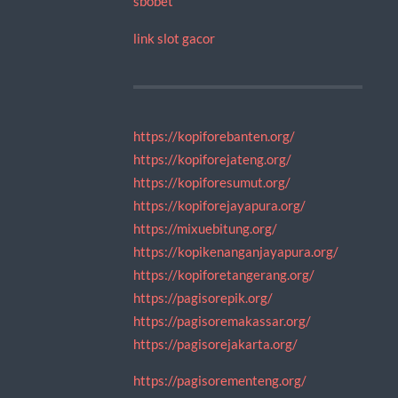
sbobet
link slot gacor
https://kopiforebanten.org/
https://kopiforejateng.org/
https://kopiforesumut.org/
https://kopiforejayapura.org/
https://mixuebitung.org/
https://kopikenanganjayapura.org/
https://kopiforetangerang.org/
https://pagisorepik.org/
https://pagisoremakassar.org/
https://pagisorejakarta.org/
https://pagisorementeng.org/