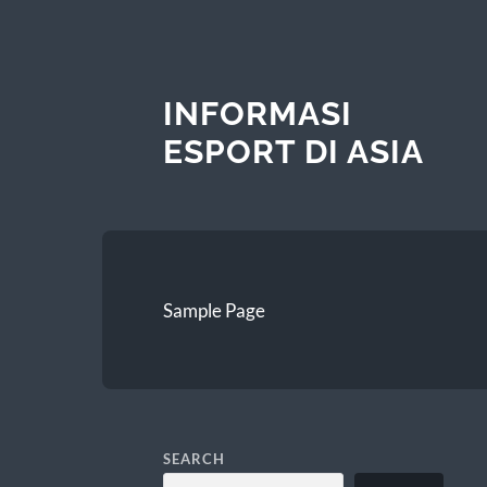
INFORMASI
ESPORT DI ASIA
Sample Page
SEARCH