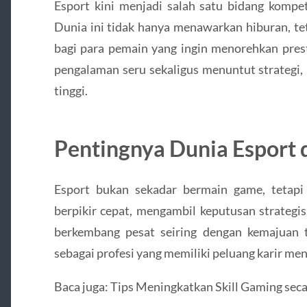
Esport kini menjadi salah satu bidang kompet
Dunia ini tidak hanya menawarkan hiburan, te
bagi para pemain yang ingin menorehkan pres
pengalaman seru sekaligus menuntut strategi, 
tinggi.
Pentingnya Dunia Esport d
Esport bukan sekadar bermain game, tetap
berpikir cepat, mengambil keputusan strategis
berkembang pesat seiring dengan kemajuan te
sebagai profesi yang memiliki peluang karir men
Baca juga: Tips Meningkatkan Skill Gaming seca