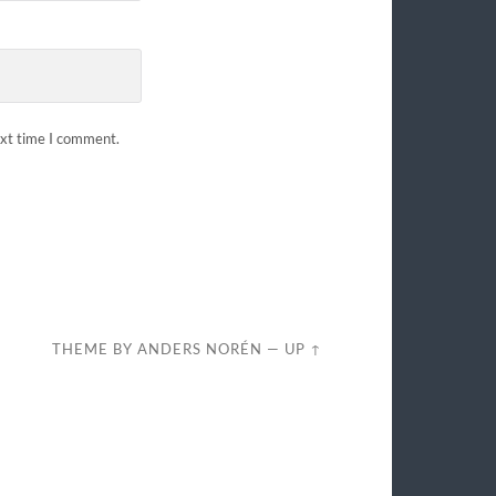
ext time I comment.
THEME BY
ANDERS NORÉN
—
UP ↑