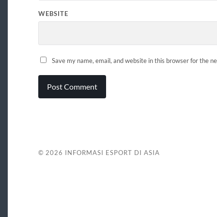
WEBSITE
Save my name, email, and website in this browser for the n
© 2026
INFORMASI ESPORT DI ASIA