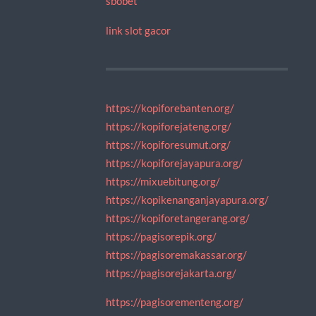
sbobet
link slot gacor
https://kopiforebanten.org/
https://kopiforejateng.org/
https://kopiforesumut.org/
https://kopiforejayapura.org/
https://mixuebitung.org/
https://kopikenanganjayapura.org/
https://kopiforetangerang.org/
https://pagisorepik.org/
https://pagisoremakassar.org/
https://pagisorejakarta.org/
https://pagisorementeng.org/