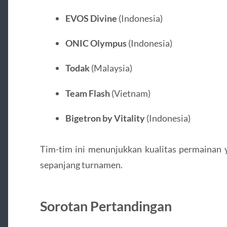
EVOS Divine
(Indonesia)
ONIC Olympus
(Indonesia)
Todak
(Malaysia)
Team Flash
(Vietnam)
Bigetron by Vitality
(Indonesia)
Tim-tim ini menunjukkan kualitas permainan y
sepanjang turnamen.
Sorotan Pertandingan