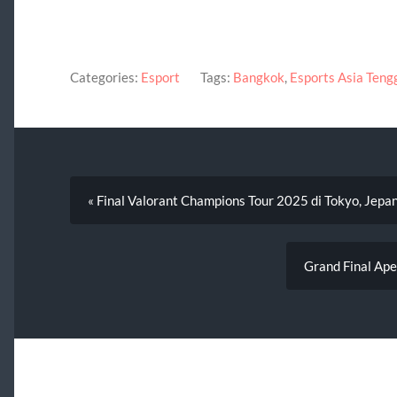
Categories:
Esport
Tags:
Bangkok
,
Esports Asia Teng
« Final Valorant Champions Tour 2025 di Tokyo, Jepa
Grand Final Ape