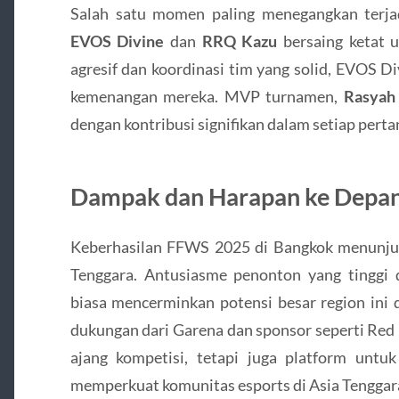
Salah satu momen paling menegangkan terja
EVOS Divine
dan
RRQ Kazu
bersaing ketat u
agresif dan koordinasi tim yang solid, EVOS D
kemenangan mereka. MVP turnamen,
Rasyah
dengan kontribusi signifikan dalam setiap perta
Dampak dan Harapan ke Depa
Keberhasilan FFWS 2025 di Bangkok menunjuk
Tenggara. Antusiasme penonton yang tinggi d
biasa mencerminkan potensi besar region ini 
dukungan dari Garena dan sponsor seperti Red
ajang kompetisi, tetapi juga platform unt
memperkuat komunitas esports di Asia Tenggar