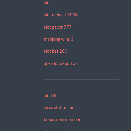
slot
slot deposit 5000
slot gacor 777
mahjong wins 3
slot bet 200
apk slot depo 10k
slot88
situs slot resmi
bonus new member