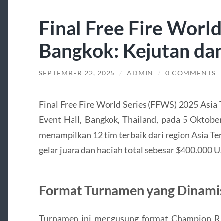
Final Free Fire World
Bangkok: Kejutan d
SEPTEMBER 22, 2025
/
ADMIN
/
0 COMMENTS
Final Free Fire World Series (FFWS) 2025 Asia
Event Hall, Bangkok, Thailand, pada 5 Oktobe
menampilkan 12 tim terbaik dari region Asia 
gelar juara dan hadiah total sebesar $400.000 
Format Turnamen yang Dinami
Turnamen ini mengusung format Champion Ru