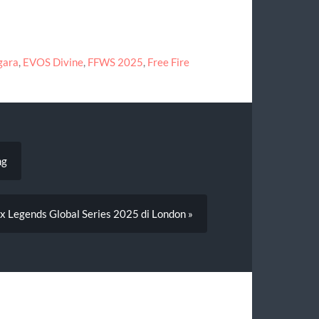
gara
,
EVOS Divine
,
FFWS 2025
,
Free Fire
ng
x Legends Global Series 2025 di London »