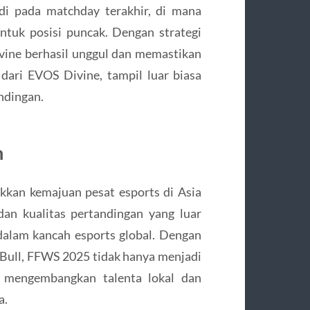
di pada matchday terakhir, di mana
ntuk posisi puncak. Dengan strategi
ivine berhasil unggul dan memastikan
dari EVOS Divine, tampil luar biasa
ndingan.
n
kan kemajuan pesat esports di Asia
an kualitas pertandingan yang luar
dalam kancah esports global. Dengan
 Bull, FFWS 2025 tidak hanya menjadi
uk mengembangkan talenta lokal dan
a.