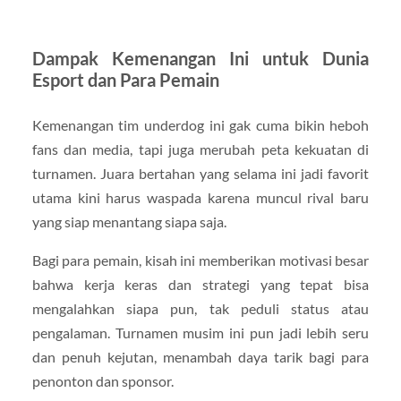
Dampak Kemenangan Ini untuk Dunia
Esport dan Para Pemain
Kemenangan tim underdog ini gak cuma bikin heboh
fans dan media, tapi juga merubah peta kekuatan di
turnamen. Juara bertahan yang selama ini jadi favorit
utama kini harus waspada karena muncul rival baru
yang siap menantang siapa saja.
Bagi para pemain, kisah ini memberikan motivasi besar
bahwa kerja keras dan strategi yang tepat bisa
mengalahkan siapa pun, tak peduli status atau
pengalaman. Turnamen musim ini pun jadi lebih seru
dan penuh kejutan, menambah daya tarik bagi para
penonton dan sponsor.