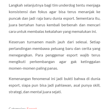
Langkah selanjutnya bagi tim underdog tentu menjaga
konsistensi dan fokus agar bisa terus menanjak ke
puncak dan jadi raja baru dunia esport. Sementara itu,
juara bertahan harus kembali berbenah dan mencari
cara untuk membalas kekalahan yang memalukan ini.
Keseruan turnamen masih jauh dari selesai. Setiap
pertandingan membawa peluang baru dan cerita yang
menegangkan. Para penggemar esport wajib terus
mengikuti perkembangan agar gak ketinggalan
momen-momen paling panas.
Kemenangan fenomenal ini jadi bukti bahwa di dunia
esport, siapa pun bisa jadi pahlawan, asal punya skill,
strategi, dan mental juara sejati.
Categories:
Esport