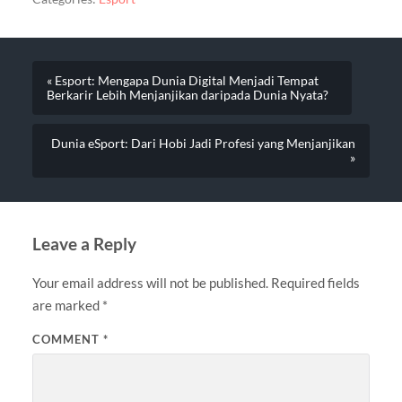
« Esport: Mengapa Dunia Digital Menjadi Tempat
Berkarir Lebih Menjanjikan daripada Dunia Nyata?
Dunia eSport: Dari Hobi Jadi Profesi yang Menjanjikan
»
Leave a Reply
Your email address will not be published.
Required fields
are marked
*
COMMENT
*