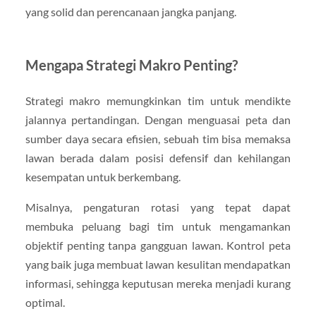
yang solid dan perencanaan jangka panjang.
Mengapa Strategi Makro Penting?
Strategi makro memungkinkan tim untuk mendikte
jalannya pertandingan. Dengan menguasai peta dan
sumber daya secara efisien, sebuah tim bisa memaksa
lawan berada dalam posisi defensif dan kehilangan
kesempatan untuk berkembang.
Misalnya, pengaturan rotasi yang tepat dapat
membuka peluang bagi tim untuk mengamankan
objektif penting tanpa gangguan lawan. Kontrol peta
yang baik juga membuat lawan kesulitan mendapatkan
informasi, sehingga keputusan mereka menjadi kurang
optimal.