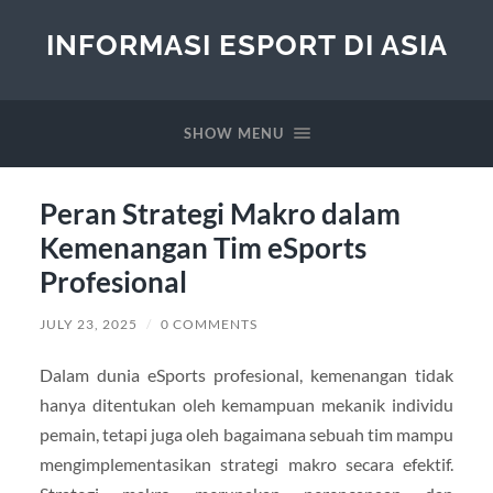
INFORMASI ESPORT DI ASIA
SHOW MENU
Peran Strategi Makro dalam
Kemenangan Tim eSports
Profesional
JULY 23, 2025
/
0 COMMENTS
Dalam dunia eSports profesional, kemenangan tidak
hanya ditentukan oleh kemampuan mekanik individu
pemain, tetapi juga oleh bagaimana sebuah tim mampu
mengimplementasikan strategi makro secara efektif.