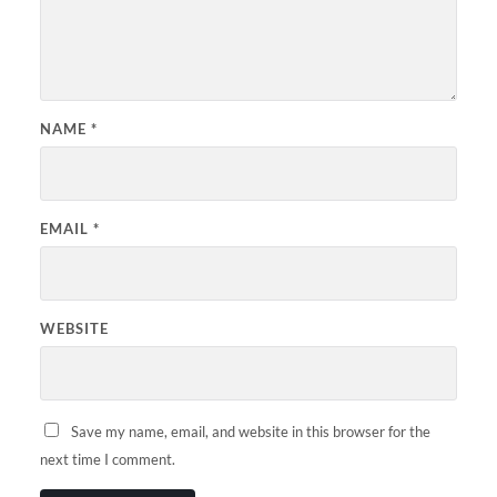
NAME
*
EMAIL
*
WEBSITE
Save my name, email, and website in this browser for the
next time I comment.