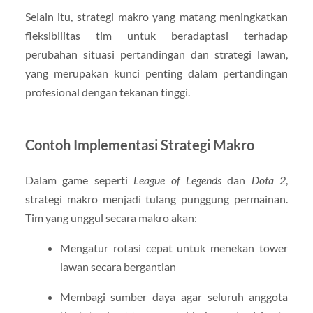
Selain itu, strategi makro yang matang meningkatkan
fleksibilitas tim untuk beradaptasi terhadap
perubahan situasi pertandingan dan strategi lawan,
yang merupakan kunci penting dalam pertandingan
profesional dengan tekanan tinggi.
Contoh Implementasi Strategi Makro
Dalam game seperti
League of Legends
dan
Dota 2
,
strategi makro menjadi tulang punggung permainan.
Tim yang unggul secara makro akan:
Mengatur rotasi cepat untuk menekan tower
lawan secara bergantian
Membagi sumber daya agar seluruh anggota