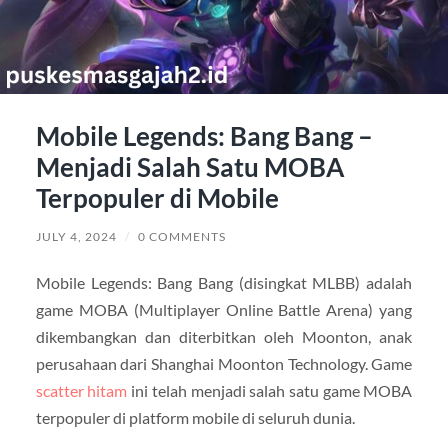
Mobile Legends: Bang Bang –
Menjadi Salah Satu MOBA
Terpopuler di Mobile
JULY 4, 2024
/
0 COMMENTS
Mobile Legends: Bang Bang (disingkat MLBB) adalah
game MOBA (Multiplayer Online Battle Arena) yang
dikembangkan dan diterbitkan oleh Moonton, anak
perusahaan dari Shanghai Moonton Technology. Game
scatter hitam
ini telah menjadi salah satu game MOBA
terpopuler di platform mobile di seluruh dunia.