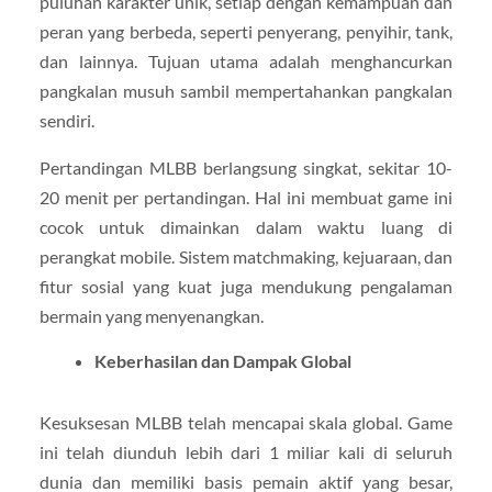
puluhan karakter unik, setiap dengan kemampuan dan
peran yang berbeda, seperti penyerang, penyihir, tank,
dan lainnya. Tujuan utama adalah menghancurkan
pangkalan musuh sambil mempertahankan pangkalan
sendiri.
Pertandingan MLBB berlangsung singkat, sekitar 10-
20 menit per pertandingan. Hal ini membuat game ini
cocok untuk dimainkan dalam waktu luang di
perangkat mobile. Sistem matchmaking, kejuaraan, dan
fitur sosial yang kuat juga mendukung pengalaman
bermain yang menyenangkan.
Keberhasilan dan Dampak Global
Kesuksesan MLBB telah mencapai skala global. Game
ini telah diunduh lebih dari 1 miliar kali di seluruh
dunia dan memiliki basis pemain aktif yang besar,