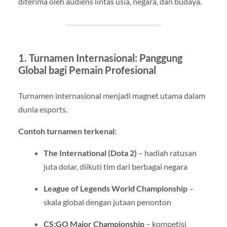
diterima oleh audiens lintas usia, negara, dan budaya.
1. Turnamen Internasional: Panggung
Global bagi Pemain Profesional
Turnamen internasional menjadi magnet utama dalam
dunia esports.
Contoh turnamen terkenal:
The International (Dota 2)
– hadiah ratusan
juta dolar, diikuti tim dari berbagai negara
League of Legends World Championship
–
skala global dengan jutaan penonton
CS:GO Major Championship
– kompetisi