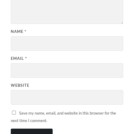
NAME
*
EMAIL
*
WEBSITE
Save my name, email, and website in this browser for the
next time I comment.