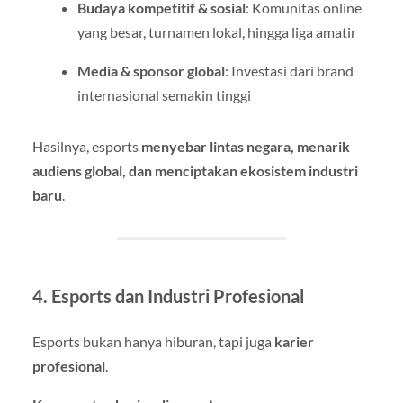
Budaya kompetitif & sosial
: Komunitas online
yang besar, turnamen lokal, hingga liga amatir
Media & sponsor global
: Investasi dari brand
internasional semakin tinggi
Hasilnya, esports
menyebar lintas negara, menarik
audiens global, dan menciptakan ekosistem industri
baru
.
4. Esports dan Industri Profesional
Esports bukan hanya hiburan, tapi juga
karier
profesional
.