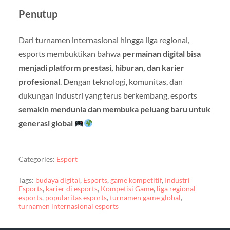
Penutup
Dari turnamen internasional hingga liga regional,
esports membuktikan bahwa
permainan digital bisa
menjadi platform prestasi, hiburan, dan karier
profesional
. Dengan teknologi, komunitas, dan
dukungan industri yang terus berkembang, esports
semakin mendunia dan membuka peluang baru untuk
generasi global
Categories:
Esport
Tags:
budaya digital
,
Esports
,
game kompetitif
,
Industri
Esports
,
karier di esports
,
Kompetisi Game
,
liga regional
esports
,
popularitas esports
,
turnamen game global
,
turnamen internasional esports