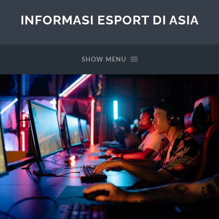
INFORMASI ESPORT DI ASIA
SHOW MENU