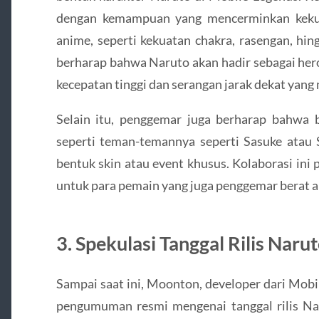
dengan kemampuan yang mencerminkan kekua
anime, seperti kekuatan chakra, rasengan, hi
berharap bahwa Naruto akan hadir sebagai hero
kecepatan tinggi dan serangan jarak dekat yang
Selain itu, penggemar juga berharap bahwa b
seperti teman-temannya seperti Sasuke atau
bentuk skin atau event khusus. Kolaborasi in
untuk para pemain yang juga penggemar berat 
3.
Spekulasi Tanggal Rilis Naru
Sampai saat ini, Moonton, developer dari Mob
pengumuman resmi mengenai tanggal rilis N