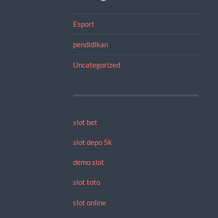
Esport
pendidikan
Uncategorized
slot bet
slot depo 5k
demo slot
slot toto
slot online