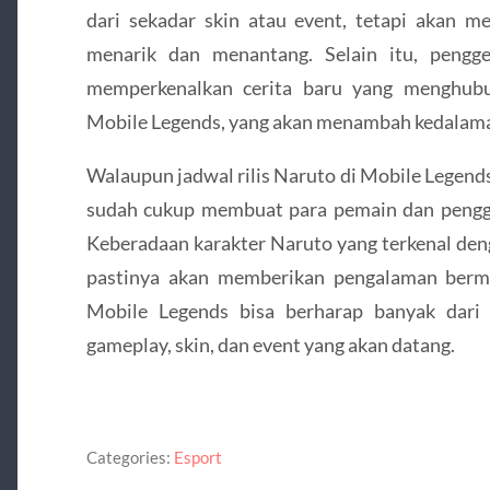
dari sekadar skin atau event, tetapi akan 
menarik dan menantang. Selain itu, peng
memperkenalkan cerita baru yang menghub
Mobile Legends, yang akan menambah kedalam
Walaupun jadwal rilis Naruto di Mobile Legends
sudah cukup membuat para pemain dan pengg
Keberadaan karakter Naruto yang terkenal den
pastinya akan memberikan pengalaman berm
Mobile Legends bisa berharap banyak dari 
gameplay, skin, dan event yang akan datang.
Categories:
Esport