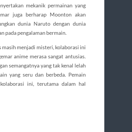
menyertakan mekanik permainan yang
gemar juga berharap Moonton akan
ungkan dunia Naruto dengan dunia
an pada pengalaman bermain.
 masih menjadi misteri, kolaborasi ini
emar anime merasa sangat antusias.
gan semangatnya yang tak kenal lelah
ain yang seru dan berbeda. Pemain
kolaborasi ini, terutama dalam hal