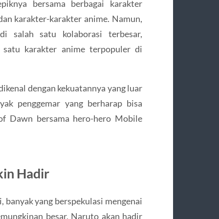
epiknya bersama berbagai karakter
, dan karakter-karakter anime. Namun,
i salah satu kolaborasi terbesar,
 satu karakter anime terpopuler di
 dikenal dengan kekuatannya yang luar
yak penggemar yang berharap bisa
 of Dawn bersama hero-hero Mobile
in Hadir
i, banyak yang berspekulasi mengenai
emungkinan besar, Naruto akan hadir