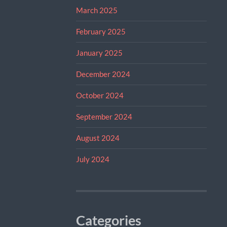
March 2025
February 2025
January 2025
December 2024
October 2024
September 2024
August 2024
July 2024
Categories