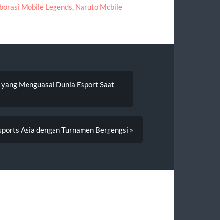
borasi Mobile Legends
,
Naruto Mobile
 yang Menguasai Dunia Esport Saat
sports Asia dengan Turnamen Bergengsi »